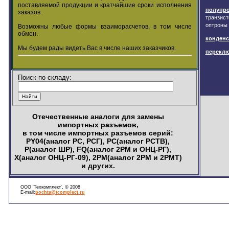
поставляемой продукции и кратчайшие сроки исполнения
полупр
заказов.
транзист
оптроны 
Возможны любые формы взаиморасчетов, в том числе
обмен.
конден
Мы будем рады видеть Вас в числе наших заказчиков.
переклю
Поиск по складу:
Отечественные аналоги для замены
импортных разъемов,
в том числе импортных разъемов серий:
PY04(аналог РС, РСГ), PC(аналог РСТВ),
P(аналог ШР), FQ(аналог 2РМ и ОНЦ-РГ),
X(аналог ОНЦ-РГ-09), 2PM(аналог 2РМ и 2РМТ)
и других.
ООО 'Техкомплект', © 2008
E-mail:
pochta@tcomplect.ru