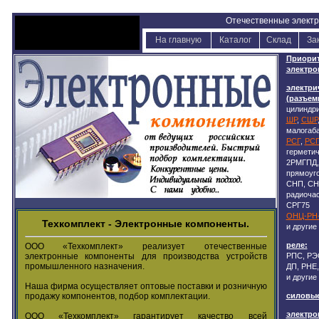
Отечественные элект
На главную
Каталог
Склад
За
Приорит
электро
электри
(разъем
цилиндри
ШР
,
СШР
малогаб
РСГ
,
РС
гермети
2РМГПД,
прямоуг
СНП, СН
радиочас
СРГ75
ОНЦ-РН
Техкомплект - Электронные компоненты.
и другие
реле:
ООО «Техкомплект» реализует отечественные
РПС, РЭС
электронные компоненты для производства устройств
промышленного назначения.
ДП, РНЕ,
и другие
Наша фирма осуществляет оптовые поставки и розничную
силовы
продажу компонентов, подбор комплектации.
электр
ООО «Техкомплект» гарантирует качество всей